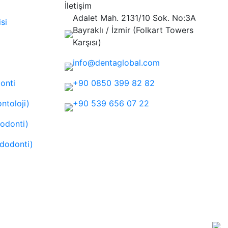
İletişim
Adalet Mah. 2131/10 Sok. No:3A
si
Bayraklı / İzmir (Folkart Towers
Karşısı)
info@dentaglobal.com
onti
+90 0850 399 82 82
ontoloji)
+90 539 656 07 22
odonti)
ndodonti)