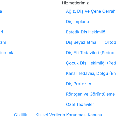
Hizmetlerimiz
a
Ağız, Diş Ve Çene Cerrahi
i
Diş İmplantı
ri
Estetik Diş Hekimliği
izm
Diş Beyazlatma
Ortod
Kurumlar
Diş Eti Tedavileri (Period
Çocuk Diş Hekimliği (Ped
Kanal Tedavisi, Dolgu (E
Diş Protezleri
Röntgen ve Görüntüleme
Özel Tedaviler
Gizlilik
Kişisel Verilerin Korunması Kanunu