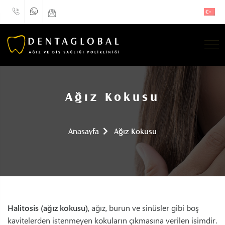
Ağız Kokusu
Anasayfa
Ağız Kokusu
Halitosis (ağız kokusu)
, ağız, burun ve sinüsler gibi boş
kavitelerden istenmeyen kokuların çıkmasına verilen isimdir.