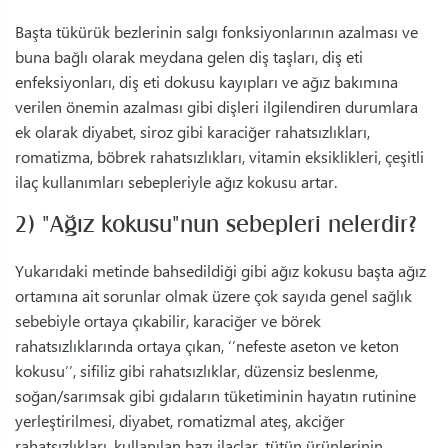
Başta tükürük bezlerinin salgı fonksiyonlarının azalması ve
buna bağlı olarak meydana gelen diş taşları, diş eti
enfeksiyonları, diş eti dokusu kayıpları ve ağız bakımına
verilen önemin azalması gibi dişleri ilgilendiren durumlara
ek olarak diyabet, siroz gibi karaciğer rahatsızlıkları,
romatizma, böbrek rahatsızlıkları, vitamin eksiklikleri, çeşitli
ilaç kullanımları sebepleriyle ağız kokusu artar.
2) "Ağız kokusu"nun sebepleri nelerdir?
Yukarıdaki metinde bahsedildiği gibi ağız kokusu başta ağız
ortamına ait sorunlar olmak üzere çok sayıda genel sağlık
sebebiyle ortaya çıkabilir, karaciğer ve börek
rahatsızlıklarında ortaya çıkan, ‘’nefeste aseton ve keton
kokusu’’, sifiliz gibi rahatsızlıklar, düzensiz beslenme,
soğan/sarımsak gibi gıdaların tüketiminin hayatın rutinine
yerleştirilmesi, diyabet, romatizmal ateş, akciğer
rahatsızlıkları, kullanılan bazı ilaçlar, tütün ürünlerinin