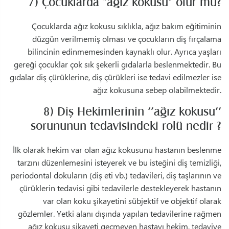
7) Çocuklarda "ağız kokusu" olur mu?
Çocuklarda ağız kokusu sıklıkla, ağız bakım eğitiminin
düzgün verilmemiş olması ve çocukların diş fırçalama
bilincinin edinmemesinden kaynaklı olur. Ayrıca yaşları
gereği çocuklar çok sık şekerli gıdalarla beslenmektedir. Bu
gıdalar diş çürüklerine, diş çürükleri ise tedavi edilmezler ise
ağız kokusuna sebep olabilmektedir.
8) Diş Hekimlerinin ‘’ağız kokusu’’
sorununun tedavisindeki rolü nedir ?
İlk olarak hekim var olan ağız kokusunu hastanın beslenme
tarzını düzenlemesini isteyerek ve bu isteğini diş temizliği,
periodontal dokuların (diş eti vb.) tedavileri, diş taşlarının ve
çürüklerin tedavisi gibi tedavilerle destekleyerek hastanın
var olan koku şikayetini sübjektif ve objektif olarak
gözlemler. Yetki alanı dışında yapılan tedavilerine rağmen
ağız kokusu şikayeti geçmeyen hastayı hekim, tedaviye