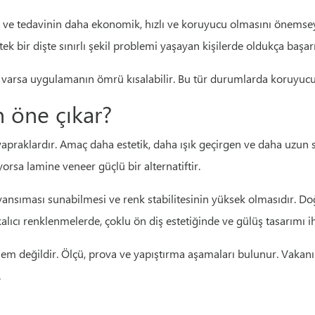
yen ve tedavinin daha ekonomik, hızlı ve koruyucu olmasını önemse
k bir dişte sınırlı şekil problemi yaşayan kişilerde oldukça başarıl
lar varsa uygulamanın ömrü kısalabilir. Bu tür durumlarda koruyucu
 öne çıkar?
yapraklardır. Amaç daha estetik, daha ışık geçirgen ve daha uzun s
rsa lamine veneer güçlü bir alternatiftir.
k yansıması sunabilmesi ve renk stabilitesinin yüksek olmasıdır. D
lıcı renklenmelerde, çoklu ön diş estetiğinde ve gülüş tasarımı ihti
şlem değildir. Ölçü, prova ve yapıştırma aşamaları bulunur. Vakan
.