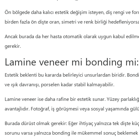
Ön bölgede daha kalıcı estetik değişim isteyen, diş rengi ve for
birden fazla ön dişte oran, simetri ve renk birliği hedefleniyor
Ancak burada da her hasta otomatik olarak uygun kabul edilmez. İ
gerekir.
Lamine veneer mi bonding mi: E
Estetik beklenti bu kararda belirleyici unsurlardan biridir. Bond
ve ışık davranışı, porselen kadar stabil kalmayabilir.
Lamine veneer ise daha rafine bir estetik sunar. Yüzey parlaklı
avantajlıdır. Fotoğraf, iş görüşmesi veya sosyal yaşamında gü
Burada dürüst olmak gerekir: Eğer ihtiyaç yalnızca tek dişte küç
sorunu varsa yalnızca bonding ile mükemmel sonuç beklemek g