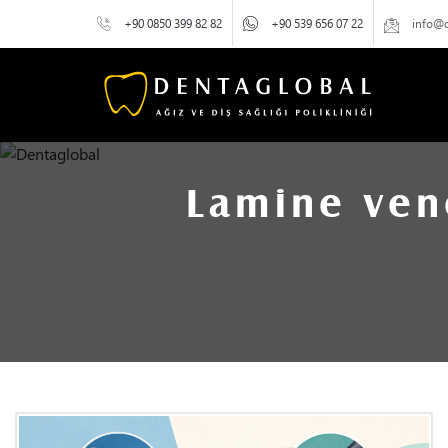
+90 0850 399 82 82
+90 539 656 07 22
info@
Lamine ven