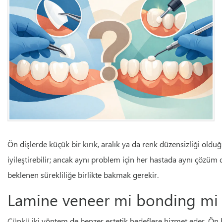
Ön dişlerde küçük bir kırık, aralık ya da renk düzensizliği old
iyileştirebilir; ancak aynı problem için her hastada aynı çözüm 
beklenen sürekliliğe birlikte bakmak gerekir.
Lamine veneer mi bonding mi 
Çünkü iki yöntem de benzer estetik hedeflere hizmet eder. Ön