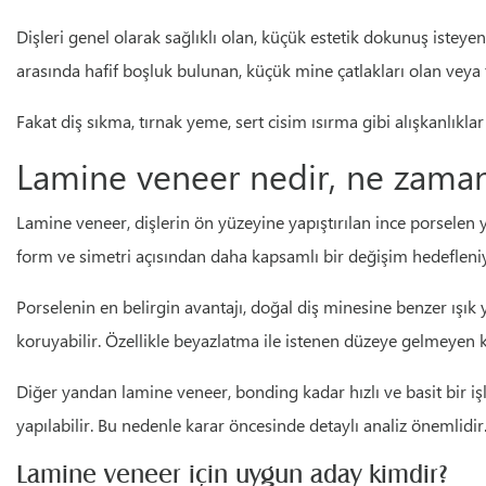
Dişleri genel olarak sağlıklı olan, küçük estetik dokunuş iste
arasında hafif boşluk bulunan, küçük mine çatlakları olan veya te
Fakat diş sıkma, tırnak yeme, sert cisim ısırma gibi alışkanlık
Lamine veneer nedir, ne zaman
Lamine veneer, dişlerin ön yüzeyine yapıştırılan ince porselen 
form ve simetri açısından daha kapsamlı bir değişim hedefleniyo
Porselenin en belirgin avantajı, doğal diş minesine benzer ışı
koruyabilir. Özellikle beyazlatma ile istenen düzeye gelmeyen ka
Diğer yandan lamine veneer, bonding kadar hızlı ve basit bir i
yapılabilir. Bu nedenle karar öncesinde detaylı analiz önemlidir
Lamine veneer için uygun aday kimdir?