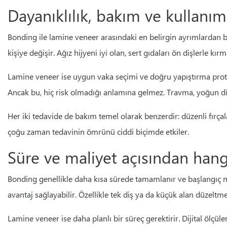
Dayanıklılık, bakım ve kullanım
Bonding ile lamine veneer arasındaki en belirgin ayrımlardan b
kişiye değişir. Ağız hijyeni iyi olan, sert gıdaları ön dişlerle 
Lamine veneer ise uygun vaka seçimi ve doğru yapıştırma protok
Ancak bu, hiç risk olmadığı anlamına gelmez. Travma, yoğun diş 
Her iki tedavide de bakım temel olarak benzerdir: düzenli fırç
çoğu zaman tedavinin ömrünü ciddi biçimde etkiler.
Süre ve maliyet açısından hangi
Bonding genellikle daha kısa sürede tamamlanır ve başlangıç ma
avantaj sağlayabilir. Özellikle tek diş ya da küçük alan düzelt
Lamine veneer ise daha planlı bir süreç gerektirir. Dijital ölçül