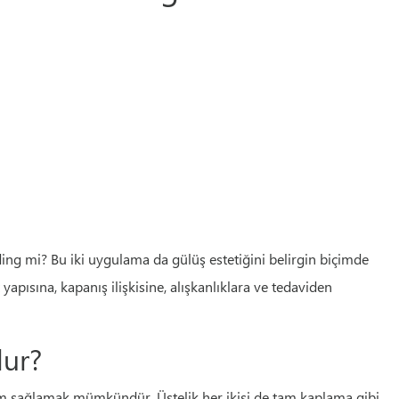
ding mi? Bu iki uygulama da gülüş estetiğini belirgin biçimde
apısına, kapanış ilişkisine, alışkanlıklara ve tedaviden
lur?
üm sağlamak mümkündür. Üstelik her ikisi de tam kaplama gibi