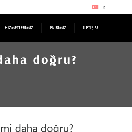
TR
HİZMETLERİMİZ
EKİBİMİZ
İLETİŞİM
daha doğru?
 mi daha doğru?