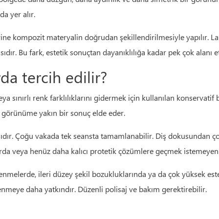
a yer alır.
ne kompozit materyalin doğrudan şekillendirilmesiyle yapılır. Lam
dır. Bu fark, estetik sonuçtan dayanıklılığa kadar pek çok alanı et
a tercih edilir?
 veya sınırlı renk farklılıklarını gidermek için kullanılan konserva
al görünüme yakın bir sonuç elde eder.
sıdır. Çoğu vakada tek seansta tamamlanabilir. Diş dokusundan çok
rda veya henüz daha kalıcı protetik çözümlere geçmek istemeyen ki
melerde, ileri düzey şekil bozukluklarında ya da çok yüksek esteti
enmeye daha yatkındır. Düzenli polisaj ve bakım gerektirebilir.