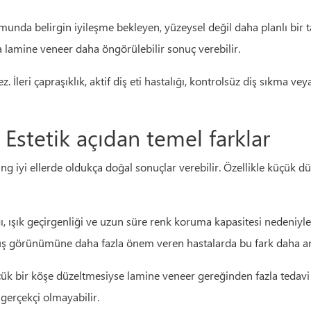
munda belirgin iyileşme bekleyen, yüzeysel değil daha planlı bir ta
sa lamine veneer daha öngörülebilir sonuç verebilir.
leri çapraşıklık, aktif diş eti hastalığı, kontrolsüz diş sıkma ve
stetik açıdan temel farklar
ing iyi ellerde oldukça doğal sonuçlar verebilir. Özellikle küçük d
ğı, ışık geçirgenliği ve uzun süre renk koruma kapasitesi nedeniyl
lüş görünümüne daha fazla önem veren hastalarda bu fark daha anl
ük bir köşe düzeltmesiyse lamine veneer gereğinden fazla tedavi ol
erçekçi olmayabilir.