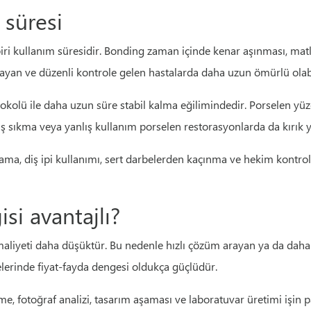
 süresi
iri kullanım süresidir. Bonding zaman içinde kenar aşınması, matl
kırmayan ve düzenli kontrole gelen hastalarda daha uzun ömürlü olabi
olü ile daha uzun süre stabil kalma eğilimindedir. Porselen yüzey
sıkma veya yanlış kullanım porselen restorasyonlarda da kırık ya 
alama, diş ipi kullanımı, sert darbelerden kaçınma ve hekim kontro
si avantajlı?
liyeti daha düşüktür. Bu nedenle hızlı çözüm arayan ya da daha sı
melerinde fiyat-fayda dengesi oldukça güçlüdür.
eme, fotoğraf analizi, tasarım aşaması ve laboratuvar üretimi işin p