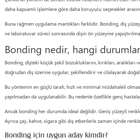
daha kapsamlı işlemlere göre daha koruyucu seçenekler arasınd
Buna rağmen uygulama mantıkları farklıdır. Bonding, diş yüzeyi
ve laboratuvar süreci sonrasında dişin ön yüzeyine yapıştırılması
Bonding nedir, hangi durumlard
Bonding, dişteki küçük şekil bozukluklarını, kırıkları, aralıkları
doğrudan diş üzerine uygular, şekillendirir ve cilalayarak doğ
Bu yöntemin en güçlü tarafı, hızlı ve minimal müdahaleli olma
yapılmadan da uygulanabilir. Bu nedenle özellikle genç hastala
Ancak bonding her durumda ideal değildir. Geniş yüzeyli renklen
Ayrıca çay, kahve, sigara gibi dış etkenlerle zaman içinde renkl
Bonding için uygun aday kimdir?