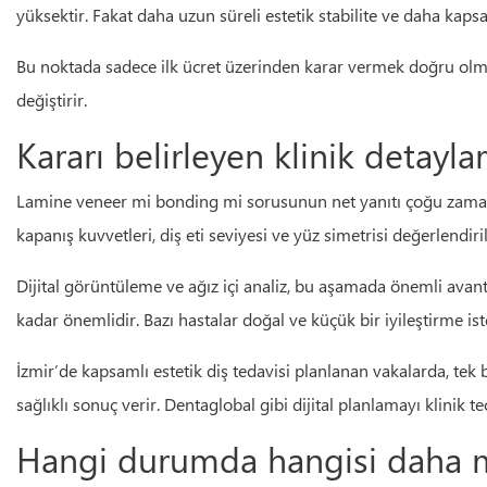
yüksektir. Fakat daha uzun süreli estetik stabilite ve daha kap
Bu noktada sadece ilk ücret üzerinden karar vermek doğru olmaz
değiştirir.
Kararı belirleyen klinik detaylar
Lamine veneer mi bonding mi sorusunun net yanıtı çoğu zaman m
kapanış kuvvetleri, diş eti seviyesi ve yüz simetrisi değerle
Dijital görüntüleme ve ağız içi analiz, bu aşamada önemli avanta
kadar önemlidir. Bazı hastalar doğal ve küçük bir iyileştirme is
İzmir’de kapsamlı estetik diş tedavisi planlanan vakalarda, tek 
sağlıklı sonuç verir. Dentaglobal gibi dijital planlamayı klinik 
Hangi durumda hangisi daha m