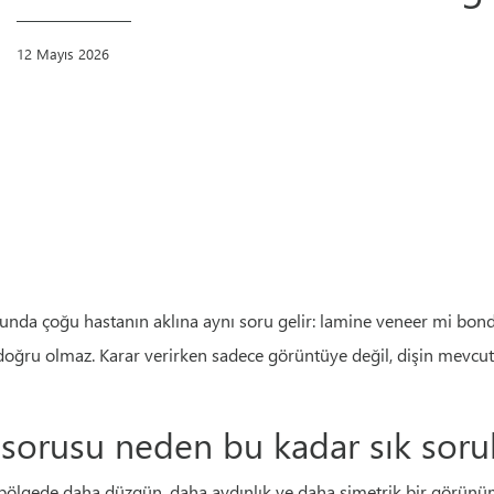
12 Mayıs 2026
uğunda çoğu hastanın aklına aynı soru gelir: lamine veneer mi bon
doğru olmaz. Karar verirken sadece görüntüye değil, dişin mevcut y
sorusu neden bu kadar sık soru
 bölgede daha düzgün, daha aydınlık ve daha simetrik bir görün