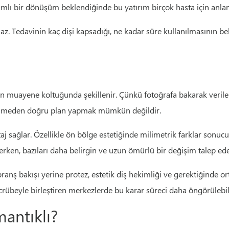
samlı bir dönüşüm beklendiğinde bu yatırım birçok hasta için anlaml
. Tedavinin kaç dişi kapsadığı, ne kadar süre kullanılmasının bek
uayene koltuğunda şekillenir. Çünkü fotoğrafa bakarak verilen ka
ndirilmeden doğru plan yapmak mümkün değildir.
j sağlar. Özellikle ön bölge estetiğinde milimetrik farklar sonucu
terken, bazıları daha belirgin ve uzun ömürlü bir değişim talep ede
branş bakışı yerine protez, estetik diş hekimliği ve gerektiğinde 
tecrübeyle birleştiren merkezlerde bu karar süreci daha öngörülebili
antıklı?