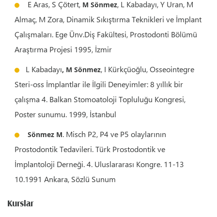
E Aras, S Çötert,
, L Kabadayı, Y Uran, M
M Sönmez
Almaç, M Zora, Dinamik Sıkıştırma Teknikleri ve İmplant
Çalışmaları. Ege Ünv.Diş Fakültesi, Prostodonti Bölümü
Araştırma Projesi 1995, İzmir
L Kabadayı
, I Kürkçüoğlu, Osseointegre
, M Sönmez
Steri-oss İmplantlar ile İlgili Deneyimler: 8 yıllık bir
çalışma 4. Balkan Stomoatoloji Topluluğu Kongresi,
Poster sunumu. 1999, İstanbul
. Misch P2, P4 ve P5 olaylarının
Sönmez M
Prostodontik Tedavileri. Türk Prostodontik ve
İmplantoloji Derneği. 4. Uluslararası Kongre. 11-13
10.1991 Ankara, Sözlü Sunum
Kurslar