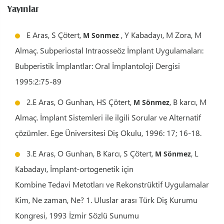
Yayınlar
E Aras, S Çötert,
, Y Kabadayı, M Zora, M
M Sonmez
Almaç. Subperiostal Intraosseöz İmplant Uygulamaları:
Bubperistik İmplantlar: Oral İmplantoloji Dergisi
1995:2:75-89
2.E Aras, O Gunhan, HS Çötert,
, B karcı, M
M Sönmez
Almaç. İmplant Sistemleri ile ilgili Sorular ve Alternatif
çözümler. Ege Üniversitesi Diş Okulu, 1996: 17; 16-18.
3.E Aras, O Gunhan, B Karcı, S Çötert,
, L
M Sönmez
Kabadayı, İmplant-ortogenetik için
Kombine Tedavi Metotları ve Rekonstrüktif Uygulamalar
Kim, Ne zaman, Ne? 1. Uluslar arası Türk Diş Kurumu
Kongresi, 1993 İzmir Sözlü Sunumu