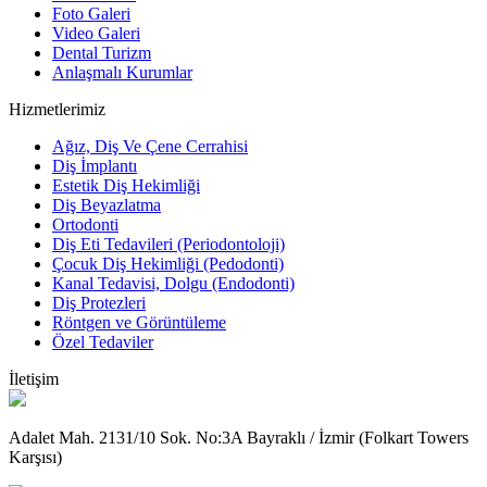
Foto Galeri
Video Galeri
Dental Turizm
Anlaşmalı Kurumlar
Hizmetlerimiz
Ağız, Diş Ve Çene Cerrahisi
Diş İmplantı
Estetik Diş Hekimliği
Diş Beyazlatma
Ortodonti
Diş Eti Tedavileri (Periodontoloji)
Çocuk Diş Hekimliği (Pedodonti)
Kanal Tedavisi, Dolgu (Endodonti)
Diş Protezleri
Röntgen ve Görüntüleme
Özel Tedaviler
İletişim
Adalet Mah. 2131/10 Sok. No:3A Bayraklı / İzmir (Folkart Towers
Karşısı)