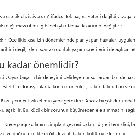
ve estetik diş istiyorum” ifadesi tek başına yeterli değildir. Doğ
anlığı mevcut mu gibi detaylar tedavi tasarımını değiştirir.
ekir. Özellikle kısa izin dönemlerinde plan yapan hastalar, uygu
rihini değil, işlem sonrası günlük yaşam önerilerini de açıkça ilet
u kadar önemlidir?
ktir. Oysa başarılı bir deneyimi belirleyen unsurlardan biri de ha
ve estetik restorasyonlarda kontrol önerileri, bakım talimatları v
Bazı işlemler fiziksel muayene gerektirir. Ancak birçok durumda h
e ulaşabilir. Bu, küçük bir sorunun büyümeden ele alınmasını sağl
. Gece plağı kullanımı, implant çevresi bakım, diş eti temizliği, b
eryal ve doğru teknikle değil, düzenli bakım kültürüyle korunur.