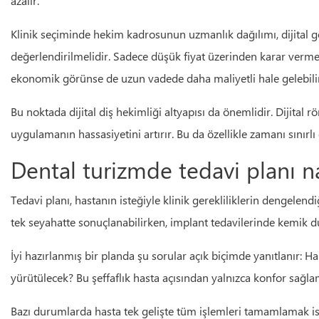
azalır.
Klinik seçiminde hekim kadrosunun uzmanlık dağılımı, dijital gör
değerlendirilmelidir. Sadece düşük fiyat üzerinden karar vermek,
ekonomik görünse de uzun vadede daha maliyetli hale gelebilir
Bu noktada dijital diş hekimliği altyapısı da önemlidir. Dijital
uygulamanın hassasiyetini artırır. Bu da özellikle zamanı sınırlı 
Dental turizmde tedavi planı na
Tedavi planı, hastanın isteğiyle klinik gerekliliklerin dengele
tek seyahatte sonuçlanabilirken, implant tedavilerinde kemik du
İyi hazırlanmış bir planda şu sorular açık biçimde yanıtlanır: H
yürütülecek? Bu şeffaflık hasta açısından yalnızca konfor sağl
Bazı durumlarda hasta tek gelişte tüm işlemleri tamamlamak ister