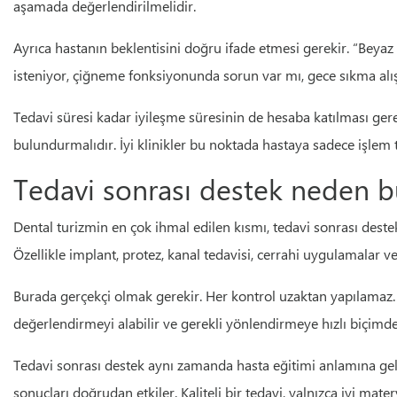
aşamada değerlendirilmelidir.
Ayrıca hastanın beklentisini doğru ifade etmesi gerekir. “Beyaz 
isteniyor, çiğneme fonksiyonunda sorun var mı, gece sıkma alışk
Tedavi süresi kadar iyileşme süresinin de hesaba katılması ger
bulundurmalıdır. İyi klinikler bu noktada hastaya sadece işlem ta
Tedavi sonrası destek neden b
Dental turizmin en çok ihmal edilen kısmı, tedavi sonrası deste
Özellikle implant, protez, kanal tedavisi, cerrahi uygulamalar 
Burada gerçekçi olmak gerekir. Her kontrol uzaktan yapılamaz. 
değerlendirmeyi alabilir ve gerekli yönlendirmeye hızlı biçimd
Tedavi sonrası destek aynı zamanda hasta eğitimi anlamına gelir
sonuçları doğrudan etkiler. Kaliteli bir tedavi, yalnızca iyi mat