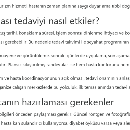
al turizm hizmeti, hastanın zaman planına saygı duyar ama tıbbi do
ı tedaviyi nasıl etkiler?
uş tarihi, konaklama süresi, işlem sonrası dinlenme ihtiyacı ve kon
ı gerekebilir. Bu nedenle tedavi takvimi ile seyahat programının
muayene ve görüntüleme, sonraki günlerde uygulama, son aşamada i
tır. Plansız sıkıştırılmış randevular ise hem hasta konforunu hem t
ekim ve hasta koordinasyonunun açık olması, tedavi onamının anlaşı
anize çalışan merkezlerde bu yolculuk, ilk temas anından tedavi s
anın hazırlaması gerekenler
bilgileri önceden paylaşması gerekir. Güncel röntgen ve fotoğrafl
r hasta kan sulandırıcı kullanıyorsa, diyabet öyküsü varsa veya al