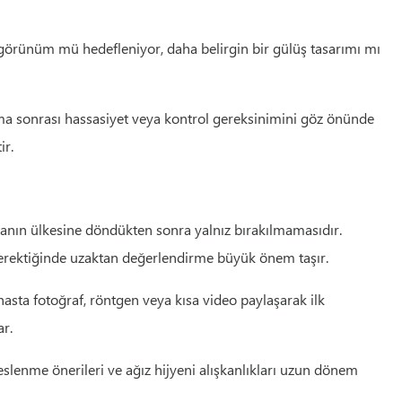
al görünüm mü hedefleniyor, daha belirgin bir gülüş tasarımı mı
lama sonrası hassasiyet veya kontrol gereksinimini göz önünde
ir.
stanın ülkesine döndükten sonra yalnız bırakılmamasıdır.
e gerektiğinde uzaktan değerlendirme büyük önem taşır.
asta fotoğraf, röntgen veya kısa video paylaşarak ilk
ar.
eslenme önerileri ve ağız hijyeni alışkanlıkları uzun dönem