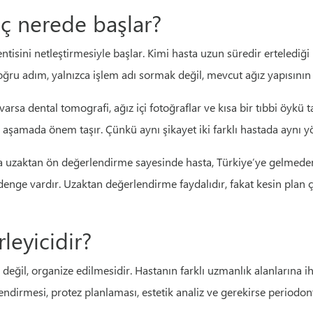
reç nerede başlar?
ntisini netleştirmesiyle başlar. Kimi hasta uzun süredir ertelediği
oğru adım, yalnızca işlem adı sormak değil, mevcut ağız yapısının
sa dental tomografi, ağız içi fotoğraflar ve kısa bir tıbbi öykü tale
u aşamada önem taşır. Çünkü aynı şikayet iki farklı hastada aynı 
 uzaktan ön değerlendirme sayesinde hasta, Türkiye’ye gelmeden 
r denge vardır. Uzaktan değerlendirme faydalıdır, fakat kesin pl
leyicidir?
 değil, organize edilmesidir. Hastanın farklı uzmanlık alanlarına
endirmesi, protez planlaması, estetik analiz ve gerekirse periodo