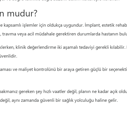
un mudur?
 ve kapsamlı işlemler için oldukça uygundur. İmplant, estetik rehabi
on, travma veya acil müdahale gerektiren durumlarda hastanın bulu
klerken, klinik değerlendirme iki aşamalı tedaviyi gerekli kılabili
venlidir.
laması ve maliyet kontrolünü bir araya getiren güçlü bir seçenekt
bakmanız gereken şey hızlı vaatler değil, planın ne kadar açık old
h değil, aynı zamanda güvenli bir sağlık yolculuğu haline gelir.