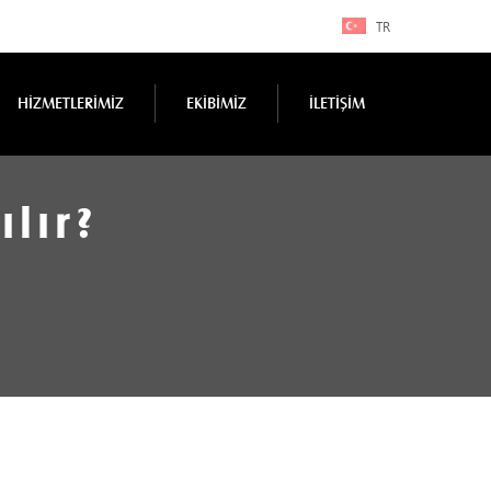
TR
HİZMETLERİMİZ
EKİBİMİZ
İLETİŞİM
lır?
?