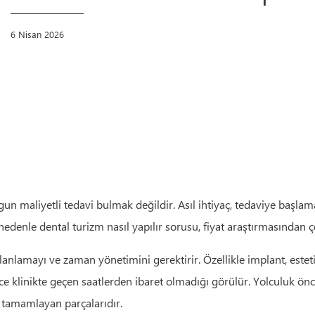
6 Nisan 2026
un maliyetli tedavi bulmak değildir. Asıl ihtiyaç, tedaviye başla
denle dental turizm nasıl yapılır sorusu, fiyat araştırmasından ço
planlamayı ve zaman yönetimini gerektirir. Özellikle implant, estet
 klinikte geçen saatlerden ibaret olmadığı görülür. Yolculuk ön
 tamamlayan parçalarıdır.