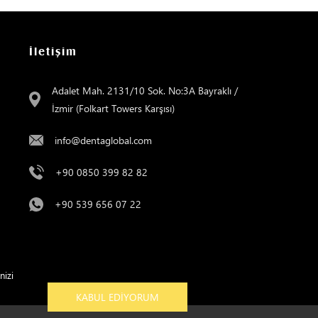
İletişim
Adalet Mah. 2131/10 Sok. No:3A Bayraklı /
İzmir (Folkart Towers Karşısı)
info@dentaglobal.com
+90 0850 399 82 82
+90 539 656 07 22
nizi
KABUL EDIYORUM