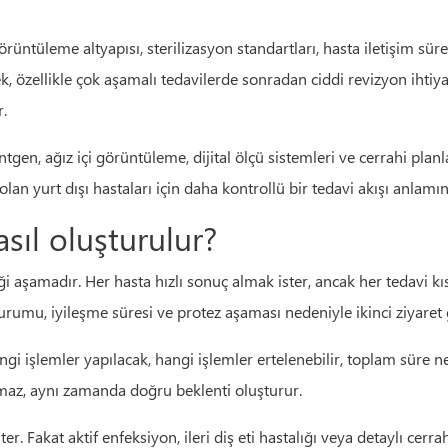
üntüleme altyapısı, sterilizasyon standartları, hasta iletişim süre
 özellikle çok aşamalı tedavilerde sonradan ciddi revizyon ihtiyacı
.
 röntgen, ağız içi görüntüleme, dijital ölçü sistemleri ve cerrahi p
olan yurt dışı hastaları için daha kontrollü bir tedavi akışı anlamın
sıl oluşturulur?
ndiği aşamadır. Her hasta hızlı sonuç almak ister, ancak her tedav
rumu, iyileşme süresi ve protez aşaması nedeniyle ikinci ziyaret g
angi işlemler yapılacak, hangi işlemler ertelenebilir, toplam süre 
amaz, aynı zamanda doğru beklenti oluşturur.
. Fakat aktif enfeksiyon, ileri diş eti hastalığı veya detaylı cerr