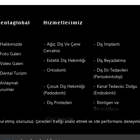
entaglobal
Hizmetlerimiz
Hakkımızda
Ağız, Diş Ve Çene
Diş İmplantı
Cerrahisi
Foto Galeri
Estetik Diş Hekimliği
Diş Beyazlatma
Video Galeri
Ortodonti
Diş Eti Tedavileri
Dental Turizm
(Periodontoloji)
Anlaşmalı
Çocuk Diş Hekimliği
Kanal Tedavisi, Dolgu
urumlar
(Pedodonti)
(Endodonti)
Diş Protezleri
Röntgen ve
Görüntüleme
Özel Tedaviler
abul etmiş olursunuz. Çerezleri trafiği analiz etmek ve site performans deneyimi