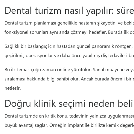
Dental turizm nasıl yapılır: sü
Dental turizm planlaması genellikle hastanın şikayetini ve bekle
fonksiyonel sorunları aynı anda çözmeyi hedefler. Burada ilk d
Sağlıklı bir başlangıç için hastadan güncel panoramik röntgen, var
geçirilmiş operasyonlar ve daha önce yapılmış diş tedavileri b
Bu ilk temas çoğu zaman online yürütülür. Sanal muayene veya
sıralaması hakkında bilgi sahibi olur. Ancak burada önemli bi
netleşir.
Doğru klinik seçimi neden belir
Dental turizmde en kritik konu, tedavinin yalnızca uygulanması
büyük avantaj sağlar. Örneğin implant ile birlikte kemik değerl