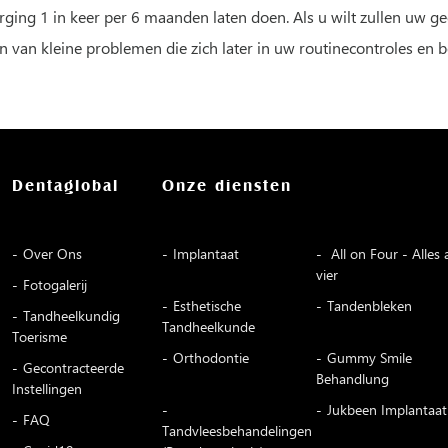
ing 1 in keer per 6 maanden laten doen. Als u wilt zullen uw gec
ren van kleine problemen die zich later in uw routinecontroles e
Dentaglobal
Onze diensten
Over Ons
Implantaat
All on Four - Alles 
vier
Fotogalerij
Esthetische
Tandenbleken
Tandheelkundig
Tandheelkunde
Toerisme
Orthodontie
Gummy Smile
Gecontracteerde
Behandlung
Instellingen
Jukbeen Implantaat
FAQ
Tandvleesbehandelingen