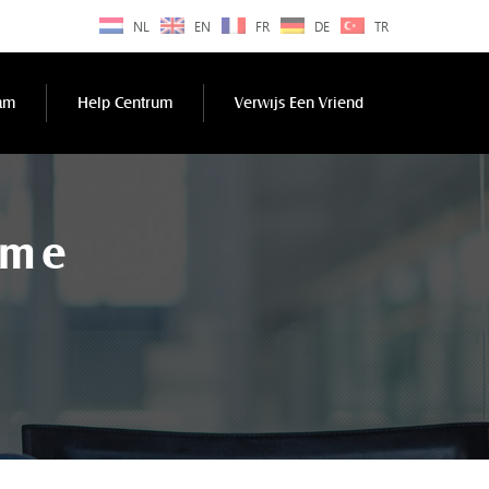
NL
EN
FR
DE
TR
am
Help Centrum
Verwıjs Een Vriend
sme