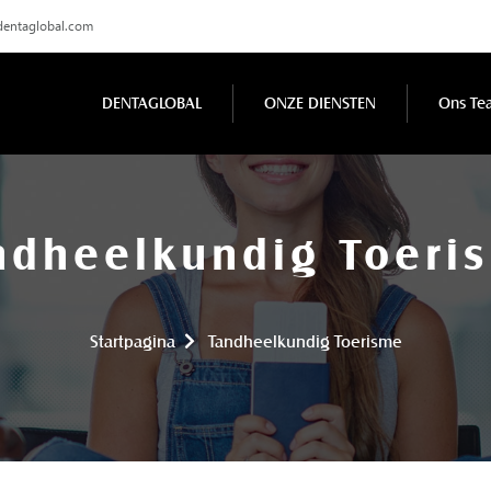
dentaglobal.com
DENTAGLOBAL
ONZE DIENSTEN
Ons Te
ndheelkundig Toeri
Startpagina
Tandheelkundig Toerisme