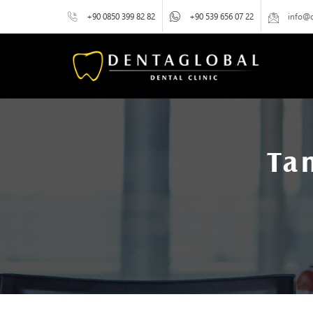
+90 0850 399 82 82
+90 539 656 07 22
info@
Ta