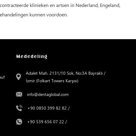
ontracteerde klinieken en artsen in Nederland, Engeland,
n behandelingen kunnen voordoen.
Mededeling
Adalet Mah. 2131/10 Sok. No:3A Bayraklı /
auf
İzmir (Folkart Towers Karşısı)
info@dentaglobal.com
+90 0850 399 82 82
/
+90 539 656 07 22
/