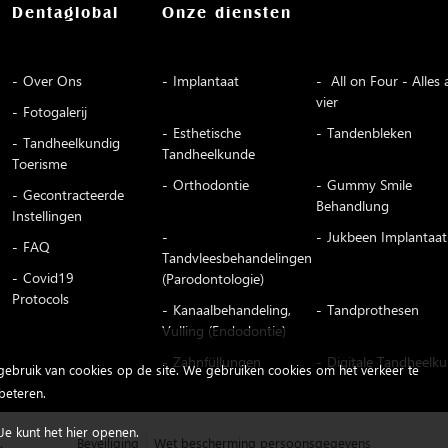
Dentaglobal
Onze diensten
Over Ons
Implantaat
All on Four - Alles 
vier
Fotogalerij
Esthetische
Tandenbleken
Tandheelkundig
Tandheelkunde
Toerisme
Orthodontie
Gummy Smile
Gecontracteerde
Behandlung
Instellingen
Jukbeen Implantaat
FAQ
Tandvleesbehandelingen
Covid19
(Parodontologie)
Protocols
Kanaalbehandeling,
Tandprothesen
Vulling (Endodontie)
Zahnfüllungen
Digitale Tandheelk
gebruik van cookies op de site. We gebruiken cookies om het verkeer te
beteren.
s
Je kunt het hier openen.
.
Beveiliging
Wet bescherming persoonsgegevens