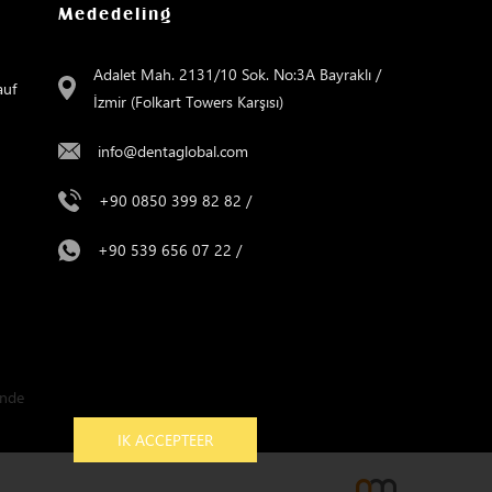
Mededeling
Adalet Mah. 2131/10 Sok. No:3A Bayraklı /
auf
İzmir (Folkart Towers Karşısı)
info@dentaglobal.com
+90 0850 399 82 82
/
+90 539 656 07 22
/
unde
IK ACCEPTEER