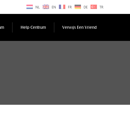
NL
EN
FR
DE
TR
am
Help Centrum
Verwıjs Een Vriend