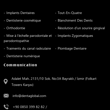
Implants Dentaires
Tout-En-Quatre
Dentisterie cosmétique
Blanchiment Des Dents
Orthodontie
Résolution d'un sourire gingival
Mise à l'échelle parodontale et
Implants Zygomatiques
parodontopathie
Traiments du canal radiculaire
Plombage Dentaire
Dentisterie numérique
Communication
Adalet Mah. 2131/10 Sok. No:3A Bayraklı / İzmir (Folkart
Towers Karşısı)
info@dentaglobal.com
+90 0850 399 82 82
/