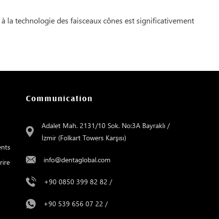
 la technologie des faisceaux cônes est significativement
Communication
Adalet Mah. 2131/10 Sok. No:3A Bayraklı /
İzmir (Folkart Towers Karşısı)
ents
info@dentaglobal.com
rire
+90 0850 399 82 82
/
+90 539 656 07 22
/