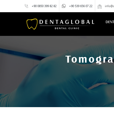
+90 0850 399 82 82
+90 539 656 07 22
info@
DEN
Tomogra