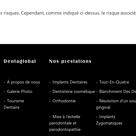
risques. Cependant, comme indiqué ci-dessus, le risque associé à
Dentaglobal
Nos prestations
À propos de nous
Implants Dentaires
Tout-En-Quatre
Galerie Photo
Dentisterie cosmétique
Blanchiment Des D
Tourisme
Orthodontie
Résolution d'un sou
Dentaire
gingival
Mise à l'échelle
Implants
parodontale et
Zygomatiques
parodontopathie