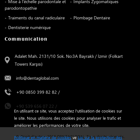
Mise à l'échelle parodontale et
Implants Zygomatiques
parodontopathie
Traiments du canal radiculaire
Plombage Dentaire
Dentisterie numérique
Communication
Adalet Mah. 2131/10 Sok. No:3A Bayraklı / İzmir (Folkart
Towers Karşısı)
info@dentaglobal.com
+90 0850 399 82 82
/
+90 539 656 07 22
/
En utilisant ce site, vous acceptez l'utilisation de cookies sur
le site. Nous utilisons des cookies pour analyser le trafic et
améliorer les performances de votre site.
© Droit d'auteur 2019 DENTAGLOBAL. Tous droits réservés.
Politique en matière de cookies
ve
Loi sur la protection des