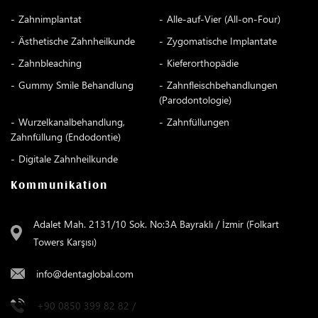
Zahnimplantat
Alle-auf-Vier (All-on-Four)
Ästhetische Zahnheilkunde
Zygomatische Implantate
Zahnbleaching
Kieferorthopädie
Gummy Smile Behandlung
Zahnfleischbehandlungen
(Parodontologie)
Wurzelkanalbehandlung,
Zahnfüllungen
Zahnfüllung (Endodontie)
Digitale Zahnheilkunde
Kommunikation
Adalet Mah. 2131/10 Sok. No:3A Bayraklı / İzmir (Folkart
Towers Karşısı)
info@dentaglobal.com
+90 0850 399 82 82
/